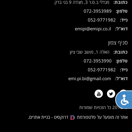
כתובת:
מגדלי ב.ס.ר 3, מצדה 9 בני ברק
טלפון:
072-3953989
נייד:
052-9771982
דוא"ל:
emipi@emipi.co.il
סניף צפון
כתובת:
האלה 1, מושב שבי ציון
טלפון:
072-3953990
נייד:
052-9771982
דוא"ל:
emi.pi.bi@gmail.com
Youtube
Twitter
Facebook
תח
פריט
© 2018 כל הזכויות שמורות
גישות
אתר זה מופעל על פלטפורמת
דרוקסיט - בניית אתרים.