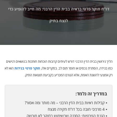
דו"ח חוקר פרטי כראיה בבית הדין הרבני: מה חייב להופיע כדי
לנצח בתיק
הליך גירושין בבית הדין הרבני דורש לעיתים קרובות הוכחות חותכות בנושאים רגישים
כמו בגידה, הסתרת נכסים או חוסר תום לב. במקרים אלו,
חוקר פרטי בגידות
הוא לא
רק אמצעי להשגת האמת, אלא הגורם המכריע בקביעת תוצאות התיק.
במדריך זה נלמד:
• קבילות ראיות בבית הדין הרבני – מה מותר ומה אסור?
• 4 מרכיבי חובה בכל דו"ח חקירה מנצח
• הגנת הפרטיות: הסכנה שבשימוש בחוקר לא מורשה