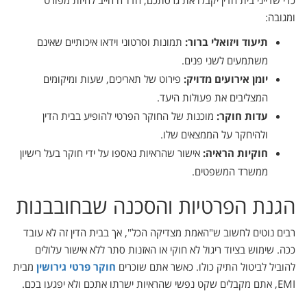
כדי שדייני בית הדין יקבלו את גרסתכם, הדו"ח חייב להיות מפורט
ומגובה:
תיעוד ויזואלי ברור:
תמונות וסרטוני וידאו איכותיים שאינם
משתמעים לשני פנים.
יומן אירועים מדויק:
פירוט של תאריכים, שעות ומיקומים
המצליבים את פעולות היעד.
עדות חוקר:
מוכנות של החוקר הפרטי להופיע בבית הדין
ולהיחקר על הממצאים שלו.
חוקיות הראיה:
אישור שהראיות נאספו על ידי חוקר בעל רישיון
ממשרד המשפטים.
הגנת הפרטיות והסכנה שבחובבנות
רבים נוטים לחשוב ש"האמת מצדיקה הכל", אך בבית הדין זה לא עובד
ככה. שימוש בציוד ריגול לא חוקי או האזנות סתר ללא אישור עלולים
להוביל לביטול התיק כולו. כאשר אתם שוכרים
חוקר פרטי גירושין
מבית
EMI, אתם מקבלים שקט נפשי שהראיות ישרתו אתכם ולא יפגעו בכם.