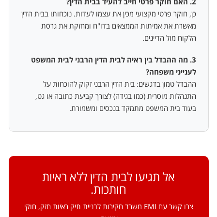
2. האם חוקר פרטי חייב להעיד בבית הדין?
כן, חוקר פרטי מקצועי מכין את עצמו לעדות. נוכחותו בבית הדין
מאשרת את אמיתות הממצאים בדו"ח ומחזקת את גרסת
הלקוח מול הדיינים.
3. מה ההבדל בין ראיה לבית הדין הרבני לבית המשפט
לענייני משפחה?
ההבדל טמון בדגשים: בית הדין הרבני זקוק להוכחות על
התנהלות מוסרית (כמו בגידה) לצורך קביעת כתובה או גט,
בעוד בית המשפט מתמקד בנכסים ומשמורת.
אל תגיעו לבית הדין ללא ראיות
חותכות.
צרו קשר עם EMI משרד חקירות לבניית תיק ראיות חזק, חוקי