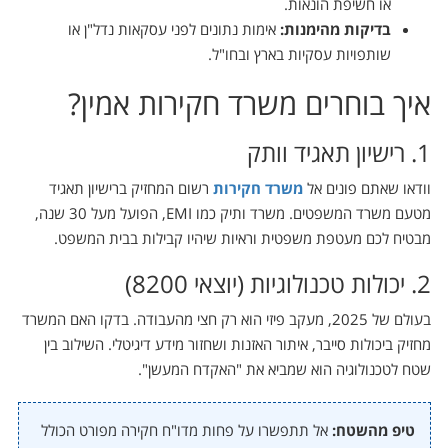
או חשיפת הונאות.
בדיקות מהימנות:
אימות נתונים לפני עסקאות נדל"ן או
שותפויות עסקיות בארץ ובחו"ל.
איך בוחרים משרד חקירות אמין?
1. רישיון תאגיד וותק
וודאו שאתם פונים אל
משרד חקירות
רשום המחזיק ברישיון תאגיד
מטעם משרד המשפטים. משרד ותיק כמו EMI, הפועל מעל 30 שנה,
מבטיח לכם מעטפת משפטית וראיות שיהיו קבילות בבית המשפט.
2. יכולות טכנולוגיות (יוצאי 8200)
בעולם של 2025, מעקב פיזי הוא רק חצי מהעבודה. בדקו האם המשרד
מחזיק ביכולות סייבר, איתור האזנות ושחזור מידע דיגיטלי. השילוב בין
שטח לטכנולוגיה הוא שמביא את "האקדח המעשן".
טיפ מהשטח:
אל תתפשרו על פחות מדו"ח חקירה מפורט הכולל