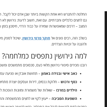
החלטה להתגרש היא אחת הקשות ביותר שבן אדם יכול לקבל. הי
גם לחצים כלכליים וחברתיים. עם זאת, חשוב לדעת: גירושין לא 
המצב – דרכים שמאפשרות שמירה על כבוד הדדי, חיסכון בזמן ו
בשלב הזה, רבים פונים אל
חוקר פרטי גירושין
, שיכול לספק מיד
ולהגנה על זכויות הצדדים.
למה גירושין נתפסים כמלחמה?
רובנו מכירים סיפורי גירושין מלאי כעס, סכסוכים מתמשכים ומש
כאב אישי ובגידה באמון
– תחושת אובדן או פגיעה עמו
כסף ורכוש
– חלוקת נכסים, דירות ועסקים יוצרת מתחים
הילדים במרכז
– שאלות של משמורת ומזונות הופכות לנ
השפעת הסביבה
– ייעוץ לקוי או לחצים מהמשפחה והח
במקום לתת לרגשות לנהל את התהליך, כדאי להיעזר באנשי מקצו