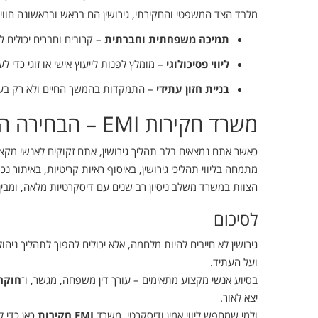
מלבד הצד המשפטי והחקירתי, גירושין הם בראש ובראשונה חווי
תמיכה משפחתית וחברתית
– קרובים וחברים יכולים 
ליווי פסיכולוגי
– מומלץ לפנות לייעוץ אישי או זוגי כדי ל
בניית חזון עתידי
– התמקדות בהמשך החיים ולא רק בעב
משרד חקירות EMI – הבחירה הנכונה בתיקי גירושין
כאשר אתם נמצאים בלב תהליך גירושין, אתם זקוקים לאנשי מקצו
מתמחה בליווי תהליכי גירושין, באיסוף ראיות קריטיות, באיתו
הצוות במשרד משלב ניסיון רב שנים עם דיסקרטיות מלאה, ומבין
לסיכום
גירושין לא חייבים להיות מלחמה, אלא יכולים להפוך לתהליך ניה
ועל העתיד.
בסיוע אנשי מקצוע מתאימים – עורך דין משפחה, מגשר, ו־
חוקר 
יצא לאור.
ולמי שמחפש ליווי אמין ודיסקרטי, משרד
EMI חקירות
כאן כדי ל