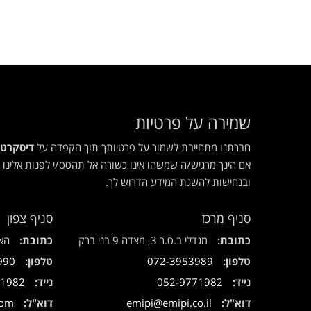
שמירה על פרטיות
חברתנו מתחייבת לשמור על פרטיותך תוך הקפדה על
דיסקרטי
אם הינך מרגיש/ה שמשהו אינו כשורה אל תהסס/י לפנות אלינו -
ובנחישות להשגת המידע הדרוש לך.
סניף מרכז
סניף צפון
כתובת:
מגדלי ב.ס.ר 3, מצדה 9 בני ברק
כתובת:
האלה 1, מו
טלפון:
072-3953989
טלפון:
990
נייד:
052-9771982
נייד:
71982
דוא"ל:
emipi@emipi.co.il
דוא"ל:
com