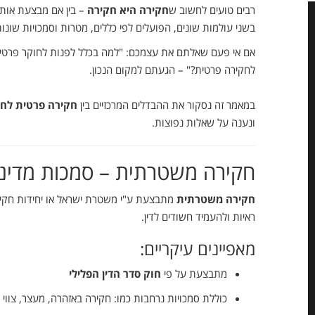
רבים
טועים
לחשוב
ש
חקירה
היא
חקירה
–
בין
אם
מבצעת
אות
בשני
עולמות
שונים,
הפועלים
לפי
כללים,
מטרות
וסמכויות
שונו
אם
אי
פעם
שאלתם
את
עצמכם: "
למה
בכלל
לפנות
לחוקר
פרטי
לחקירה
פרטית?" –
הגעתם
למקום
הנכון.
במאמר
זה
נסקור
את
ההבדלים
המרכזיים
בין
חקירה
פרטית
לחק
ונענה
על
שאלות
נפוצות.
חקירה
משטרתית –
סמכות
מדינ
חקירה
משטרתית
מתבצעת
ע"י
משטרת
ישראל
או
יחידות
חקי
ראיות
ולהעמיד
חשודים
לדין.
מאפיינים
עיקריים:
מתבצעת
על
פי
חוק
סדר
הדין
הפלילי
כוללת
סמכויות
נרחבות
כמו:
חקירה
באזהרה,
מעצר,
צווי
ח