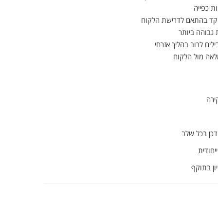
ות
כפייה
קד
בהתאם
לדרישת
הלקוח
ת
גבוהה
ביותר
ילים
לרוב
בהליך
אזרחי
לאה
מול
הלקוח
ירה
דכן
בכל
שלב
ייחודית
ון
בתוקף