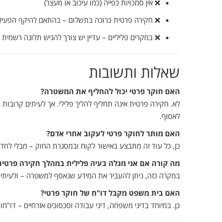
❌
אין
סמכויות
כפייה (
כמו
עיכוב
או
מעצר)
❌
חקירה
פרטית
כרוכה
בתשלום –
בהתאם
להיקף
הפעיל
❌
במקרים
פליליים –
עדיין
יש
צורך
להגיש
תלונה
רשמית
ל
שאלות
ותשובות
האם
חוקר
פרטי
יכול
להחליף
את
המשטרה?
לא.
חקירה
פרטית
אינה
תחליף
להליך
פלילי.
אך
לעיתים
קרובות
ה
לאסוף.
האם
מותר
לחוקר
פרטי
לעקוב
אחרי
אדם?
כן,
כל
עוד
זה
מתבצע
באישור
לקוח
ובמסגרת
החוק –
מבלי
לחדו
מה
קורה
אם
אני
מגלה
בעיה
פלילית
במהלך
חקירה
פרטית
במקרה
כזה,
ניתן
להעביר
את
המידע
שנאסף
למשטרה –
ולעיתי
האם
בית
משפט
מקבל
דו"ח
של
חוקר
פרטי?
כן.
במיוחד
בדיני
משפחה,
דיני
עבודה
וסכסוכים
אזרחיים –
דו"חו