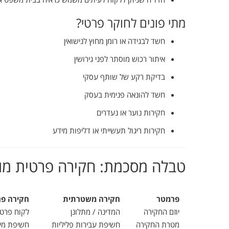
מתי
פונים
לחוקר
פרטי?
חשד
לבגידה
או
רומן
מחוץ
לנישואין
איתור
רכוש
מוסתר
לפני
גירושין
בדיקת
רקע
של
שותף
עסקי
חשד
להונאה
פנימית
בעסק
חקירות
נוער
או
נעדרים
חקירות
ריגול
תעשייתי
או
דליפות
מידע
טבלה
מסכמת:
חקירה
פרטית
מו
פרמטר
חקירה
משטרתית
חקירה
פר
יוזם
החקירה
המדינה /
מתלונן
לקוח
פרט
מטרת
החקירה
חשיפת
עבירות
פליליות
חשיפת
מי