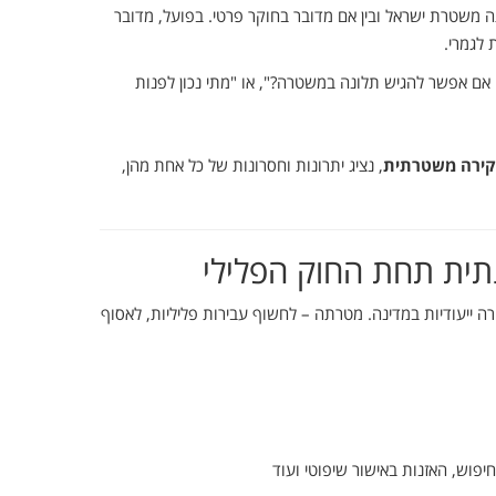
ה
משטרת
ישראל
ובין
אם
מדובר
בחוקר
פרטי.
בפועל,
מדובר
ת
לגמרי.
אם
אפשר
להגיש
תלונה
במשטרה?",
או "
מתי
נכון
לפנות
ירה
משטרתית
,
נציג
יתרונות
וחסרונות
של
כל
אחת
מהן,
תית
תחת
החוק
הפלילי
רה
ייעודיות
במדינה.
מטרתה –
לחשוף
עבירות
פליליות,
לאסוף
יפוש,
האזנות
באישור
שיפוטי
ועוד