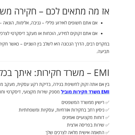
אז
מה
מתאים
לכם –
חקירה
משט
אם
אתם
חשופים
לאירוע
פלילי –
גניבה,
אלימות,
הונאה –
אם
אתם
זקוקים
למידע,
הוכחות
או
מעקב
דיסקרטי
לצרכי
במקרים
רבים,
הדרך
הנכונה
היא
לשלב
בין
השניים –
כאשר
חקיר
תביעה.
EMI –
משרד
חקירות:
איתך
בכל
בין
אם
אתה
זקוק
לחשיפת
בגידה,
בדיקת
רקע
עסקית,
מעקב
מד
EMI
משרד
חקירות מוביל
מספק
שירות
מקצועי,
דיסקרטי
וחו
✅
רישיון
ממשרד
המשפטים
✅
ניסיון
רחב
בחקירות
אזרחיות,
עסקיות
ומשפחתיות
✅
דוחות
מקצועיים
ואמינים
✅
שירות
בפריסה
ארצית
✅
התאמה
אישית
מלאה
לצרכים
שלך