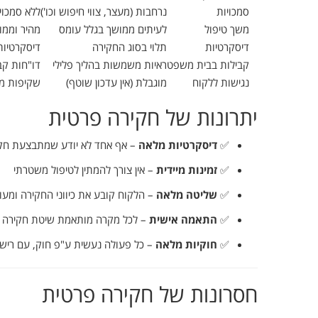
סמכויות
נרחבות (
מעצר,
צווי
חיפוש
וכו')
ללא
סמכוי
משך
טיפול
לעיתים
ממושך
בגלל
עומס
מהיר
וממו
דיסקרטיות
תלוי
בסוג
החקירה
דיסקרטיו
קבילות
בבית
משפט
ראיות
משמשות
בהליך
פלילי
דו"חות
קב
נגישות
ללקוח
מוגבלת (
אין
עדכון
שוטף)
שקיפות
מ
יתרונות
של
חקירה
פרטית
✅
דיסקרטיות
מלאה
–
אף
אחד
לא
יודע
שמתבצעת
חק
✅
זמינות
מיידית
–
אין
צורך
להמתין
לטיפול
משטרתי
✅
שליטה
מלאה
–
הלקוח
קובע
את
כיווני
החקירה
ומעו
✅
התאמה
אישית
–
לכל
מקרה
מותאמת
שיטת
חקירה
✅
חוקיות
מלאה
–
כל
פעולה
נעשית
ע"פ
חוק,
עם
רישי
חסרונות
של
חקירה
פרטית