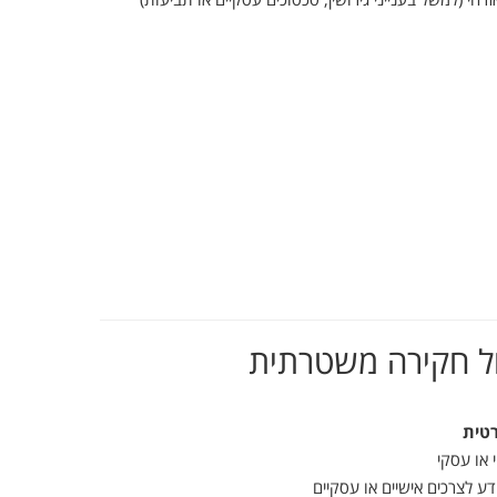
ל
חקירה
משטרתית
טית
י
או
עסקי
דע
לצרכים
אישיים
או
עסקיים