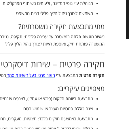
מנוהלת
ע"י
גופי
המדינה,
ולעיתים
בשיתוף
הפרקליטות
משמשת
לצורך
ניהול
הליך
פלילי
בבית
המשפט
מתי
מתבצעת
חקירה
משטרתית?
כאשר
מוגשת
תלונה
במשטרה
על
עבירה
פלילית:
תקיפה,
גניבה
המשטרה
פותחת
תיק,
ואוספת
ראיות
לצורך
ניהול
הליך
פלילי.
חקירה
פרטית –
שירות
דיסקרטי
חקירה
פרטית
מתבצעת
ע"י
חוקר
פרטי
בעל
רישיון מוסמך
מטע
מאפיינים
עיקריים:
מתבצעת
ביוזמת
הלקוח (
פרטי
או
עסקי),
לצרכים
אזרחיים
אינה
כוללת
סמכויות
מעצר
או
שימוש
בכוח
מתבצעת
באמצעים
חוקיים
בלבד:
תצפיות,
מעקבים,
תחק
הדו"ח
שניתן
ללקוח
לעיתים
משמש
כראיה
בבית
משפט
א