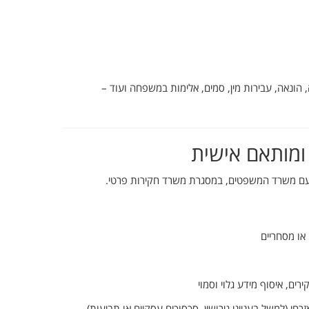
,
הונאה,
עבירות
מין,
סמים,
אלימות
במשפחה
ועוד –
ומותאם
אישית
ם
משרד
המשפטים,
במסגרת
משרד
חקירות
פרטי.
או
מסחריים
ירים,
איסוף
מידע
גלוי
וסמוי
זרחי (
למשל
בענייני
גירושין,
סכסוכים
עסקיים
או
תביעות)