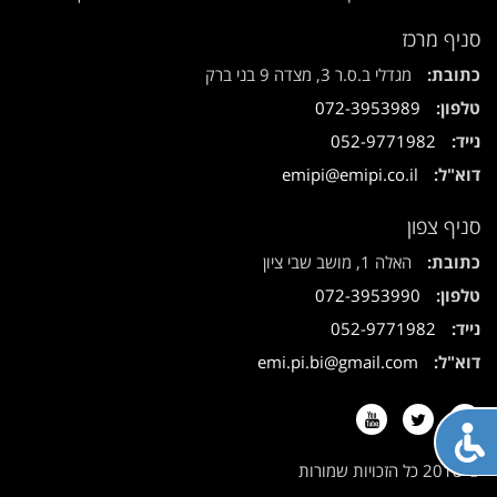
סניף מרכז
כתובת:
מגדלי ב.ס.ר 3, מצדה 9 בני ברק
טלפון:
072-3953989
נייד:
052-9771982
דוא"ל:
emipi@emipi.co.il
סניף צפון
כתובת:
האלה 1, מושב שבי ציון
טלפון:
072-3953990
נייד:
052-9771982
דוא"ל:
emi.pi.bi@gmail.com
Youtube
Twitter
Facebook
תח
פריט
© 2018 כל הזכויות שמורות
גישות