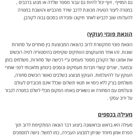
גם המזייף . זיוף יכול להיות גם עבור מספר שלדה או מנוע ברכבים ,
במטרה ליצור הטעיה מכוונת לרכב שירד מהכביש והושבת במטרה
להעלותו שוב לכביש לאחר תיקונו ומכירתו בסכום גבוה לקורבן.
הונאת פונזי (עוקץ)
הונאת פונזי מתקשרת לרוב כהונאה המבוצעת בין סוחרים על סחורות
שונות. זהו אחד מהעוקצים הוותיקים שקיימים בהיסטוריה לפיה רוכשים
את אמונו של הקורבן מספר פעמים ע"י רכישה של סחורות, משלמים בזמן
ובמועד, יוצרים קשרי חברות מעמיקים ונוסכים ביטחון מלאכותי לפני ואחרי
העוקץ עד להיעלמות. העוקץ מבוצע בשלבים כאשר רוכשים סחורה,
משלמים בצ'ק ללא כיסוי או תנאי תשלום שכלל אינם מכובדים לעולם
ונעלמים עם הסחורה או נשארים באותו המקום מבלי לשלם במטרה לגבור
על יריב עסקי .
מעילה בכספים
מעילה היא בראש ובראשונה ביצוע דבר הונאה המתקיימת לרוב תוך
הפרת אמון מיוחד שניתן למבצע העבירה, כמו למשל: גישה למסמכים