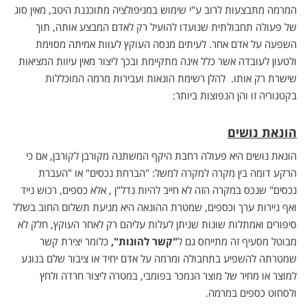
המרמה מתבצעות לרוב ע"י שימוש במניפולציה מתוכננת היטב, מאין סוג
של פעולה תחבולתית שנועדו להועיל רק לאדם המבצע אותה, תוך
השפעה על אדם אחר. לעיתים מנסה העוקץ לעוות אמיתה מסוימת
ולטעון לעובדה אשר כלל אינה מתקיימת ובכך ליצור מאין עיוות המציאות
שישרת רק אותו. להלן רשימת הונאות ועבירות מרמה המוכללות
בקטגוריה זו והן הנפוצות ביותר:
הונאת נושים
הונאת נושים היא פעולה רחבת היקף המשתנה מקורבן לקורבן, אם כי
הרקע דומה בין מקרה למקרה למשל: "הברחת נכסים" או "העברת
נכסים" שנכס במקרה הזה לא חייב להיות נדל"ן , אלא כספים, רכוש נייד
ואף ניירות ערך וכספים, שמטרת ההונאה היא מניעת תשלום החוב בשלל
סיפורים ואמתלות שונות שניתן לעלות עליהם רק לאחר העוקץ, חלק לא
מבוטל מסעיף זה מתייחס גם ל
"קשר להונות",
כלומר יצירת קשר
שמטרתה להשפיע בתחבולה ומרמה על אדם יחיד או ציבור שלם בנוגע
למוצר או מחיר של מוצר הנמכר בפומבי, במטרה ליצור חרדה ולחץ
ולסחוט כספים במרמה.