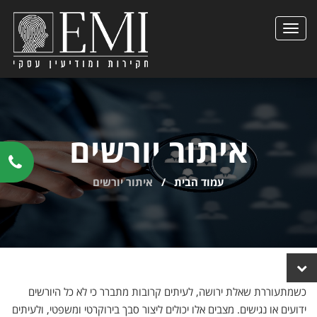
הצגת
תפריט
איתור יורשים
עמוד הבית
/
איתור יורשים
הצגת
קישורים
כשמתעוררת
שאלת
ירושה,
לעיתים
קרובות
מתברר
כי
לא
כל
היורשים
נוספים
ידועים
או
נגישים.
מצבים
אלו
יכולים
ליצור
סבך
בירוקרטי
ומשפטי,
ולעיתים