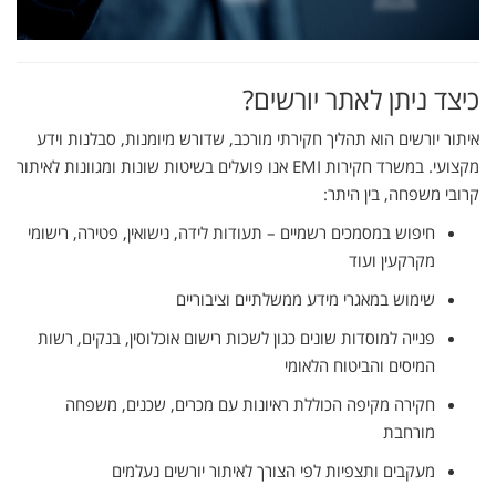
כיצד
ניתן
לאתר
יורשים?
איתור
יורשים
הוא
תהליך
חקירתי
מורכב,
שדורש
מיומנות,
סבלנות
וידע
מקצועי.
במשרד
חקירות
EMI
אנו
פועלים
בשיטות
שונות
ומגוונות
לאיתור
קרובי
משפחה,
בין
היתר:
חיפוש
במסמכים
רשמיים –
תעודות
לידה,
נישואין,
פטירה,
רישומי
מקרקעין
ועוד
שימוש
במאגרי
מידע
ממשלתיים
וציבוריים
פנייה
למוסדות
שונים
כגון
לשכות
רישום
אוכלוסין,
בנקים,
רשות
המיסים
והביטוח
הלאומי
חקירה
מקיפה
הכוללת
ראיונות
עם
מכרים,
שכנים,
משפחה
מורחבת
מעקבים
ותצפיות
לפי
הצורך
לאיתור
יורשים
נעלמים