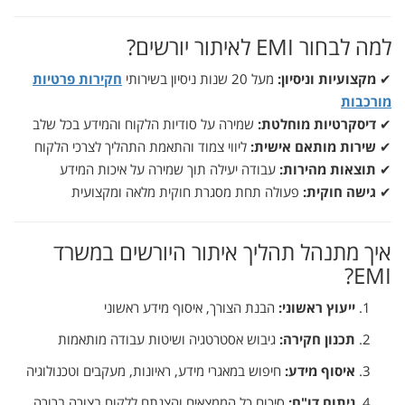
למה
לבחור
EMI
לאיתור
יורשים?
✔
מקצועיות
וניסיון:
מעל
20
שנות
ניסיון
בשירותי
חקירות
פרטיות
מורכבות
✔
דיסקרטיות
מוחלטת:
שמירה
על
סודיות
הלקוח
והמידע
בכל
שלב
✔
שירות
מותאם
אישית:
ליווי
צמוד
והתאמת
התהליך
לצרכי
הלקוח
✔
תוצאות
מהירות:
עבודה
יעילה
תוך
שמירה
על
איכות
המידע
✔
גישה
חוקית:
פעולה
תחת
מסגרת
חוקית
מלאה
ומקצועית
איך
מתנהל
תהליך
איתור
היורשים
במשרד
EMI?
ייעוץ
ראשוני:
הבנת
הצורך,
איסוף
מידע
ראשוני
תכנון
חקירה:
גיבוש
אסטרטגיה
ושיטות
עבודה
מותאמות
איסוף
מידע:
חיפוש
במאגרי
מידע,
ראיונות,
מעקבים
וטכנולוגיה
ניתוח
דו"ח:
סיכום
כל
הממצאים
והצגתם
ללקוח
בצורה
ברורה