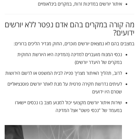
איתור
יורשים
במדינות
זרות,
במקרים
בינלאומיים
מה
קורה
במקרים
בהם
אדם
נפטר
ללא
יורשים
ידועים?
במצבים
בהם
לא
נמצאים
יורשים
מוכרים,
החוק
מגדיר
הליכים
ברורים:
נכסי
המנוח
מועברים
למדינה (
המדינה
היא
היורשת
החוקית
במקרים
של
היעדר
יורשים)
לרוב,
תהליך
האיתור
מצריך
פנייה
לבית
המשפט
או
לרשם
הירושות
לעיתים
נדרשת
חקירה
פרטית
על
מנת
לאתר
יורשים
פוטנציאליים
שטרם
היו
ידועים
שירות
איתור
יורשים
מקצועי
יכול
למנוע
מצב
בו
נכסים
יישארו
במעמד
של "
נכסי
פשט"
אצל
המדינה