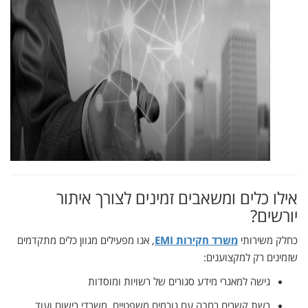
אילו
כלים
ומשאבים
זמינים
לצורך
איתור
יורשים?
כחלק
משירותי
משרד
חקירות
EMI
,
אנו
מפעילים
מגוון
כלים
מתקדמים
שזמינים
רק
למקצוענים:
גישה
למאגרי
מידע
סגורים
של
רשויות
ומוסדות
רשת
קשרים
רחבה
עם
גורמים
משפטיים,
משרדי
רישום
ועוד