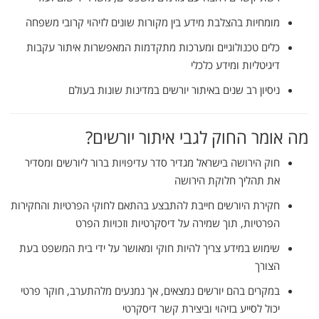
מומחיות
בהצלבת
מידע
בין
מקורות
שונים
לזיהוי
קרובי
משפחה
כלים
טכנולוגיים
ומערכות
מתקדמות
המאפשרות
איתור
עקבות
דיגיטליות
ומידע
כלכלי
ניסיון
רב
שנים
באיתור
יורשים
במדינות
שונות
בעולם
מה
אומר
החוק
לגבי
איתור
יורשים?
חוק
הירושה
בישראל
מגדיר
סדר
עדיפויות
ברור
ליורשים
ומסדיר
את
תהליך
חלוקת
הירושה
חקירת
היורשים
חייבת
להתבצע
בהתאם
לחוקי
הפרטיות
והחקירות
הפרטיות,
תוך
שמירה
על
דיסקרטיות
וזכויות
הפרט
שימוש
במידע
צריך
להיות
חוקי
ומאושר
על
ידי
בית
המשפט
בעת
הצורך
במקרים
בהם
יורשים
נמצאים,
אך
נמנעים
מלהתערב,
חוקר
פרטי
יכול
לסייע
בזיהוי
וביצירת
קשר
דיסקרטי